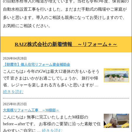
の自動水栓導入の報道が増えています。当社も令和3年度、保育園の
自動水栓設置工事を行いました。まだまだ手動式の職場やご家庭が
多いと思います。導入のご相談も親身になってお受けしますので、
お気軽にご相談ください。
RAIZ株式会社の新着情報 ～リフォーム＋～
2026年04月28日
【朝霞市】個人住宅リフォーム資金補助金
こんにちは♪ 今年のGWは最大12連休の方もいるそう
で⁉ 皆さまはいかがお過ごしでしょうか。 旅行や帰
省、レジャーを楽しまれる方も多いと思いますが ...
続きを読む
2025年01月23日
大規模リフォーム工事 ～M様邸～
こんにちは♪ 無事に完工いたしましたM様邸の
before→afterです。 お客様のご要望に沿った素敵で住
みやすいご自宅に ...
続きを読む