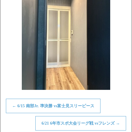
←
6/15 南部Jr. 準決勝 vs富士見スリーピース
6/21 6年市スポ大会リーグ戦 vsフレンズ
→