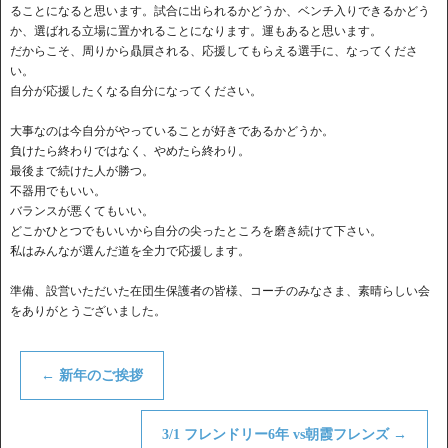
ることになると思います。試合に出られるかどうか、ベンチ入りできるかどう
か、選ばれる立場に置かれることになります。運もあると思います。
だからこそ、周りから贔屓される、応援してもらえる選手に、なってくださ
い。
自分が応援したくなる自分になってください。
大事なのは今自分がやっていることが好きであるかどうか。
負けたら終わりではなく、やめたら終わり。
最後まで続けた人が勝つ。
不器用でもいい。
バランスが悪くてもいい。
どこかひとつでもいいから自分の尖ったところを磨き続けて下さい。
私はみんなが選んだ道を全力で応援します。
準備、設営いただいた在団生保護者の皆様、コーチのみなさま、素晴らしい会
をありがとうございました。
←
新年のご挨拶
3/1 フレンドリー6年 vs朝霞フレンズ
→