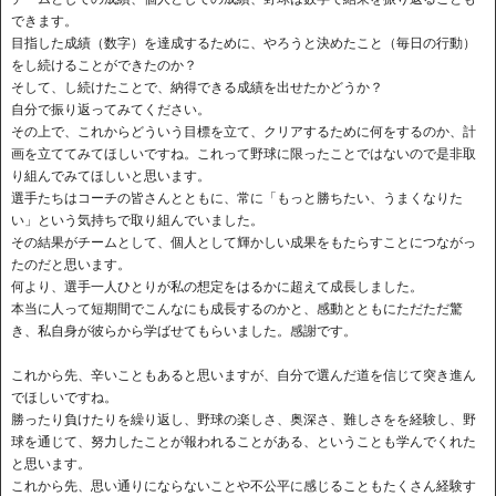
できます。
目指した成績（数字）を達成するために、やろうと決めたこと（毎日の行動）
をし続けることができたのか？
そして、し続けたことで、納得できる成績を出せたかどうか？
自分で振り返ってみてください。
その上で、これからどういう目標を立て、クリアするために何をするのか、計
画を立ててみてほしいですね。これって野球に限ったことではないので是非取
り組んでみてほしいと思います。
選手たちはコーチの皆さんとともに、常に「もっと勝ちたい、うまくなりた
い」という気持ちで取り組んでいました。
その結果がチームとして、個人として輝かしい成果をもたらすことにつながっ
たのだと思います。
何より、選手一人ひとりが私の想定をはるかに超えて成長しました。
本当に人って短期間でこんなにも成長するのかと、感動とともにただただ驚
き、私自身が彼らから学ばせてもらいました。感謝です。
これから先、辛いこともあると思いますが、自分で選んだ道を信じて突き進ん
でほしいですね。
勝ったり負けたりを繰り返し、野球の楽しさ、奥深さ、難しさをを経験し、野
球を通じて、努力したことが報われることがある、ということも学んでくれた
と思います。
これから先、思い通りにならないことや不公平に感じることもたくさん経験す