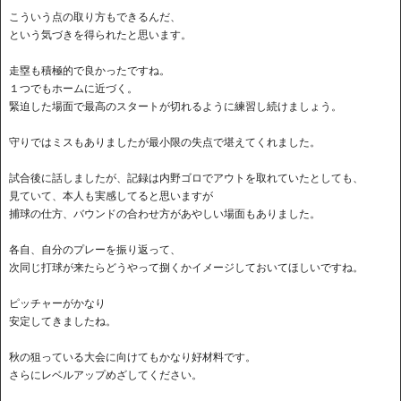
こういう点の取り方もできるんだ、
という気づきを得られたと思います。
走塁も積極的で良かったですね。
１つでもホームに近づく。
緊迫した場面で最高のスタートが切れるように練習し続けましょう。
守りではミスもありましたが最小限の失点で堪えてくれました。
試合後に話しましたが、記録は内野ゴロでアウトを取れていたとしても、
見ていて、本人も実感してると思いますが
捕球の仕方、バウンドの合わせ方があやしい場面もありました。
各自、自分のプレーを振り返って、
次同じ打球が来たらどうやって捌くかイメージしておいてほしいですね。
ピッチャーがかなり
安定してきましたね。
秋の狙っている大会に向けてもかなり好材料です。
さらにレベルアップめざしてください。