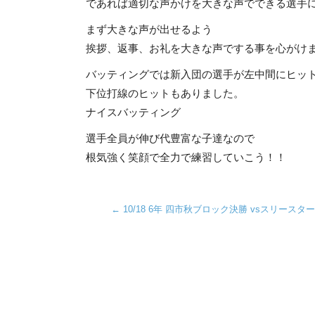
であれば適切な声かけを大きな声でできる選手
まず大きな声が出せるよう
挨拶、返事、お礼を大きな声でする事を心がけ
バッティングでは新入団の選手が左中間にヒッ
下位打線のヒットもありました。
ナイスバッティング
選手全員が伸び代豊富な子達なので
根気強く笑顔で全力で練習していこう！！
←
10/18 6年 四市秋ブロック決勝 vsスリースタ